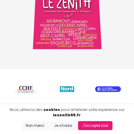
Nous utilisons des
cookies
pour améliorer votre expérience sur
lezenith59.fr
.
Mentions légales
|
Politique de confidentialité
|
Cookies
Copyright @2026 - EMISITE V.4.8.1
- Réalisé par
EMIPROD
Non merci
Je choisis
J'accepte tout