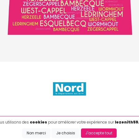
us utilisons des
cookies
pour améliorer votre expérience sur
lezenith59
Mentions légales
|
Politique de confidentialité
|
Cookies
Copyright @2026 - EMISITE V.4.8.1
- Réalisé par
EMIPROD
Non merci
Je choisis
J'accepte tout