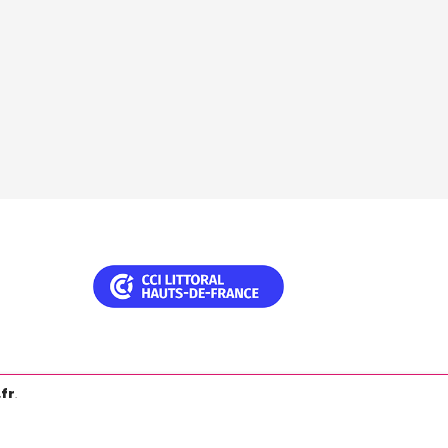
.fr
.